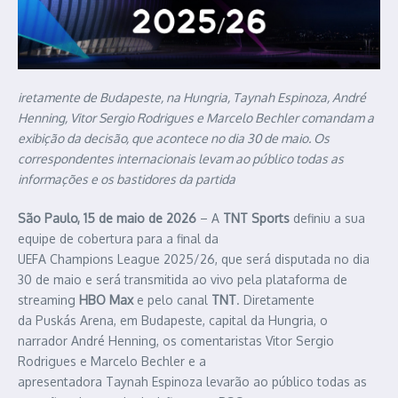
iretamente de Budapeste, na Hungria, Taynah Espinoza, André
Henning, Vitor Sergio Rodrigues e Marcelo Bechler comandam a
exibição da decisão, que acontece no dia 30 de maio. Os
correspondentes internacionais levam ao público todas as
informações e os bastidores da partida
São Paulo, 15 de maio de 2026
– A
TNT Sports
definiu a sua
equipe de cobertura para a final da
UEFA Champions League 2025/26, que será disputada no dia
30 de maio e será transmitida ao vivo pela plataforma de
streaming
HBO Max
e pelo canal
TNT
. Diretamente
da Puskás Arena, em Budapeste, capital da Hungria, o
narrador André Henning, os comentaristas Vitor Sergio
Rodrigues e Marcelo Bechler e a
apresentadora Taynah Espinoza levarão ao público todas as