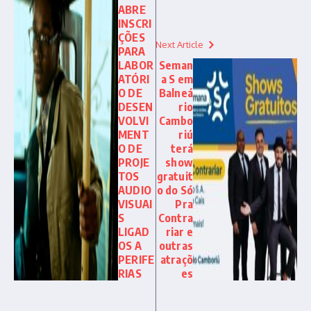
ABRE
INSCRI
ÇÕES
Next Article
PARA
LABOR
Seman
ATÓRI
a S em
O DE
Balneá
DESEN
rio
VOLVI
Cambo
MENT
riú
O DE
terá
PROJE
show
TOS
gratuit
AUDIO
o do Só
VISUAI
Pra
S
Contra
LIGAD
riar e
OS A
outras
PERIFE
atraçõ
RIAS
es