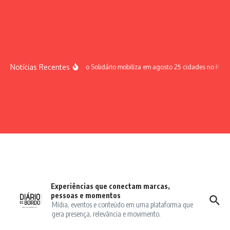
Ir para o conteúdo
Notícias Recentes
Sábado Solidário mobiliza em agosto 25 cidades no Rio G
Experiências que conectam marcas,
pessoas e momentos
Mídia, eventos e conteúdo em uma plataforma que
gera presença, relevância e movimento.