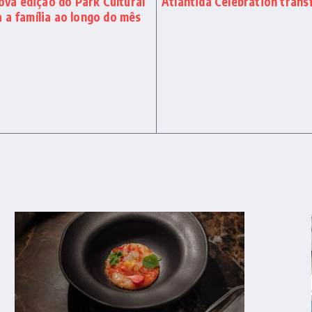
va edição do Park Cultural
Atlântida Celebration trans
 a família ao longo do mês