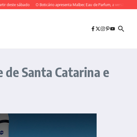
este sábado
O Boticário apresenta Malbec Eau de Parfum, a versão mais concen
 de Santa Catarina e