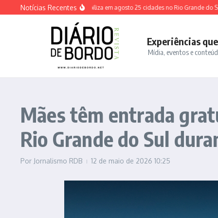
Ir para o conteúdo
Notícias Recentes
Sábado Solidário mobiliza em agosto 25 cidades no Rio Grande do Sul
U
Experiências qu
Mídia, eventos e conteú
Mães têm entrada gratu
Rio Grande do Sul dura
Por
Jornalismo RDB
12 de maio de 2026
10:25