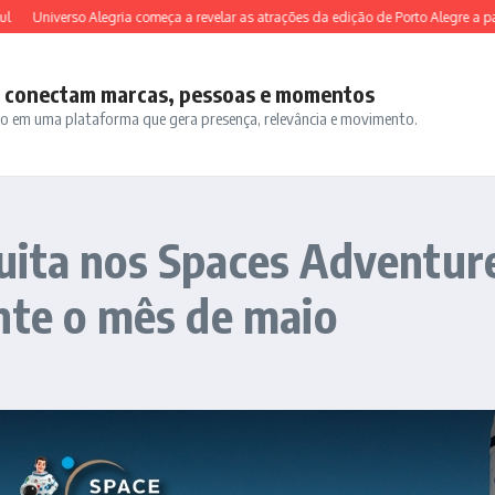
niverso Alegria começa a revelar as atrações da edição de Porto Alegre a partir d
e conectam marcas, pessoas e momentos
do em uma plataforma que gera presença, relevância e movimento.
ita nos Spaces Adventure
nte o mês de maio